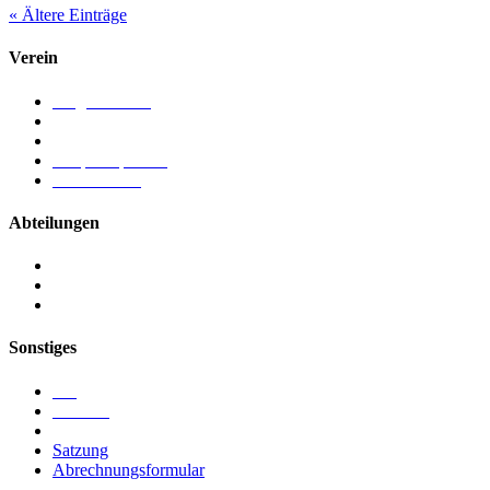
« Ältere Einträge
Verein
Mitgliedschaft
Chronik
Vorstand
Ansprechpartner
Förderverein
Abteilungen
Kegeln
Ringen
Turnen
Sonstiges
Blog
Termine
Sponsoren
Satzung
Abrechnungsformular