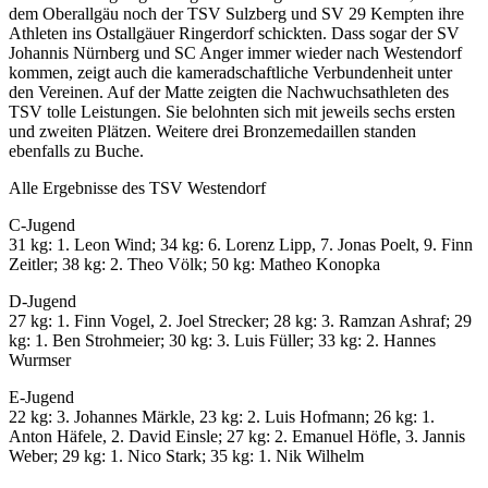
dem Oberallgäu noch der TSV Sulzberg und SV 29 Kempten ihre
Athleten ins Ostallgäuer Ringerdorf schickten. Dass sogar der SV
Johannis Nürnberg und SC Anger immer wieder nach Westendorf
kommen, zeigt auch die kameradschaftliche Verbundenheit unter
den Vereinen. Auf der Matte zeigten die Nachwuchsathleten des
TSV tolle Leistungen. Sie belohnten sich mit jeweils sechs ersten
und zweiten Plätzen. Weitere drei Bronzemedaillen standen
ebenfalls zu Buche.
Alle Ergebnisse des TSV Westendorf
C-Jugend
31 kg: 1. Leon Wind; 34 kg: 6. Lorenz Lipp, 7. Jonas Poelt, 9. Finn
Zeitler; 38 kg: 2. Theo Völk; 50 kg: Matheo Konopka
D-Jugend
27 kg: 1. Finn Vogel, 2. Joel Strecker; 28 kg: 3. Ramzan Ashraf; 29
kg: 1. Ben Strohmeier; 30 kg: 3. Luis Füller; 33 kg: 2. Hannes
Wurmser
E-Jugend
22 kg: 3. Johannes Märkle, 23 kg: 2. Luis Hofmann; 26 kg: 1.
Anton Häfele, 2. David Einsle; 27 kg: 2. Emanuel Höfle, 3. Jannis
Weber; 29 kg: 1. Nico Stark; 35 kg: 1. Nik Wilhelm