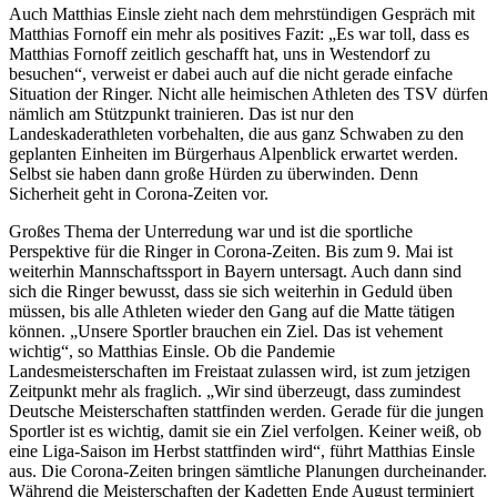
Auch Matthias Einsle zieht nach dem mehrstündigen Gespräch mit
Matthias Fornoff ein mehr als positives Fazit: „Es war toll, dass es
Matthias Fornoff zeitlich geschafft hat, uns in Westendorf zu
besuchen“, verweist er dabei auch auf die nicht gerade einfache
Situation der Ringer. Nicht alle heimischen Athleten des TSV dürfen
nämlich am Stützpunkt trainieren. Das ist nur den
Landeskaderathleten vorbehalten, die aus ganz Schwaben zu den
geplanten Einheiten im Bürgerhaus Alpenblick erwartet werden.
Selbst sie haben dann große Hürden zu überwinden. Denn
Sicherheit geht in Corona-Zeiten vor.
Großes Thema der Unterredung war und ist die sportliche
Perspektive für die Ringer in Corona-Zeiten. Bis zum 9. Mai ist
weiterhin Mannschaftssport in Bayern untersagt. Auch dann sind
sich die Ringer bewusst, dass sie sich weiterhin in Geduld üben
müssen, bis alle Athleten wieder den Gang auf die Matte tätigen
können. „Unsere Sportler brauchen ein Ziel. Das ist vehement
wichtig“, so Matthias Einsle. Ob die Pandemie
Landesmeisterschaften im Freistaat zulassen wird, ist zum jetzigen
Zeitpunkt mehr als fraglich. „Wir sind überzeugt, dass zumindest
Deutsche Meisterschaften stattfinden werden. Gerade für die jungen
Sportler ist es wichtig, damit sie ein Ziel verfolgen. Keiner weiß, ob
eine Liga-Saison im Herbst stattfinden wird“, führt Matthias Einsle
aus. Die Corona-Zeiten bringen sämtliche Planungen durcheinander.
Während die Meisterschaften der Kadetten Ende August terminiert