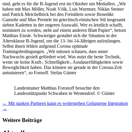
sind, geht es für die B-Jugend erst im Oktober um Medaillen. „Wir
haben mit Max Möller, Noah Völk, Luis Wurmser, Niklas Steiner
und Patrick Meichelböck bei den Freistilern sowie Benedikt
Gansohr und Max Prestele im griechisch-römischen Stil insgesamt
sieben Kadetten in der engeren Auswahl. Wer es letztlich schafft,
nominiert zu werden, steht auf einem anderen Blatt Papier“, betont
Matthias Einsle. Schwieriger gestaltet sich die Situation in der
Altersklasse B-Jugend, um die 13- bis 14-Jährigen aufzufangen.
Selbst ihnen fehlen aufgrund Corona optimale
Trainingsbedingungen. „Wir müssen schauen, dass unser
Nachwuchs gezielt gefördert wird. Was nutzt die beste Technik,
wenn sie keine Kraft-, Schnelligkeit-, Ausdauerfähigkeiten sowie
Beweglichkeit haben. Das können sie gerade in der Corona-Zeit
antrainieren“, so Fornoff. Stefan Günter
Landestrainer Matthias Foronoff besuchte den
Landesstützpunkt Schwaben in Westendorf. © Günter
←
Mit starken Partnern kann es weitergehen
Gelungene Integration
→
Weitere Beiträge