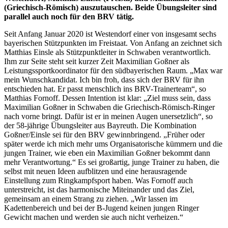
(Griechisch-Römisch) auszutauschen. Beide Übungsleiter sind
parallel auch noch für den BRV tätig.
Seit Anfang Januar 2020 ist Westendorf einer von insgesamt sechs
bayerischen Stützpunkten im Freistaat. Von Anfang an zeichnet sich
Matthias Einsle als Stützpunktleiter in Schwaben verantwortlich.
Ihm zur Seite steht seit kurzer Zeit Maximilian Goßner als
Leistungssportkoordinator für den südbayerischen Raum. „Max war
mein Wunschkandidat. Ich bin froh, dass sich der BRV für ihn
entschieden hat. Er passt menschlich ins BRV-Trainerteam“, so
Matthias Fornoff. Dessen Intention ist klar: „Ziel muss sein, dass
Maximilian Goßner in Schwaben die Griechisch-Römisch-Ringer
nach vorne bringt. Dafür ist er in meinen Augen unersetzlich“, so
der 58-jährige Übungsleiter aus Bayreuth. Die Kombination
Goßner/Einsle sei für den BRV gewinnbringend. „Früher oder
später werde ich mich mehr ums Organisatorische kümmern und die
jungen Trainer, wie eben ein Maximilian Goßner bekommt dann
mehr Verantwortung.“ Es sei großartig, junge Trainer zu haben, die
selbst mit neuen Ideen aufblitzen und eine herausragende
Einstellung zum Ringkampfsport haben. Was Fornoff auch
unterstreicht, ist das harmonische Miteinander und das Ziel,
gemeinsam an einem Strang zu ziehen. „Wir lassen im
Kadettenbereich und bei der B-Jugend keinen jungen Ringer
Gewicht machen und werden sie auch nicht verheizen.“