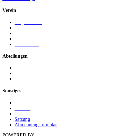
Verein
Mitgliedschaft
Chronik
Vorstand
Ansprechpartner
Förderverein
Abteilungen
Kegeln
Ringen
Turnen
Sonstiges
Blog
Termine
Sponsoren
Satzung
Abrechnungsformular
POWERED BY