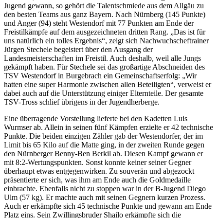
Jugend gewann, so gehört die Talentschmiede aus dem Allgäu zu
den besten Teams aus ganz Bayern. Nach Nürnberg (145 Punkte)
und Anger (94) steht Westendorf mit 77 Punkten am Ende der
Freistilkämpfe auf dem ausgezeichneten dritten Rang. „Das ist für
uns natürlich ein tolles Ergebnis“, zeigt sich Nachwuchscheftrainer
Jürgen Stechele begeistert über den Ausgang der
Landesmeisterschaften im Freistil. Auch deshalb, weil alle Jungs
gekämpft haben. Für Stechele sei das großartige Abschneiden des
TSV Westendorf in Burgebrach ein Gemeinschaftserfolg: „Wir
hatten eine super Harmonie zwischen allen Beteiligten“, verweist er
dabei auch auf die Unterstützung einiger Elternteile. Der gesamte
TSV-Tross schlief übrigens in der Jugendherberge.
Eine überragende Vorstellung lieferte bei den Kadetten Luis
Wurmser ab. Allein in seinen fünf Kämpfen erzielte er 42 technische
Punkte. Die beiden einzigen Zähler gab der Westendorfer, der im
Limit bis 65 Kilo auf die Matte ging, in der zweiten Runde gegen
den Nürnberger Benny-Ben Berkil ab. Diesen Kampf gewann er
mit 8:2-Wertungspunkten. Sonst konnte keiner seiner Gegner
überhaupt etwas entgegenwirken. Zu souverän und abgezockt
präsentierte er sich, was ihm am Ende auch die Goldmedaille
einbrachte. Ebenfalls nicht zu stoppen war in der B-Jugend Diego
Ulm (57 kg). Er machte auch mit seinen Gegnern kurzen Prozess.
Auch er erkämpfte sich 45 technische Punkte und gewann am Ende
Platz eins. Sein Zwillingsbruder Shailo erkämpfte sich die