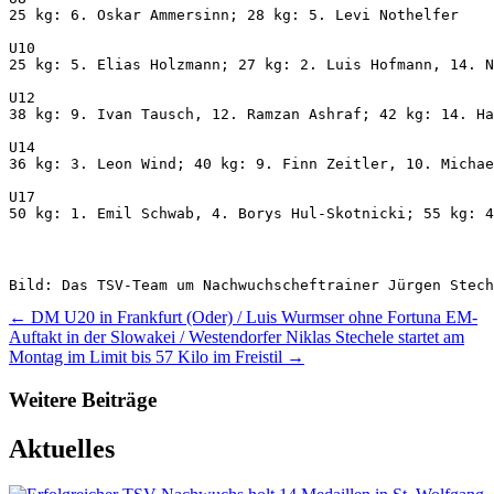
25 kg: 6. Oskar Ammersinn; 28 kg: 5. Levi Nothelfer
U10
25 kg: 5. Elias Holzmann; 27 kg: 2. Luis Hofmann, 14. N
U12
38 kg: 9. Ivan Tausch, 12. Ramzan Ashraf; 42 kg: 14. Ha
U14
36 kg: 3. Leon Wind; 40 kg: 9. Finn Zeitler, 10. Michae
U17
50 kg: 1. Emil Schwab, 4. Borys Hul-Skotnicki; 55 kg: 4
Bild: Das TSV-Team um Nachwuchscheftrainer Jürgen Stech
←
DM U20 in Frankfurt (Oder) / Luis Wurmser ohne Fortuna
EM-
Auftakt in der Slowakei / Westendorfer Niklas Stechele startet am
Montag im Limit bis 57 Kilo im Freistil
→
Weitere Beiträge
Aktuelles