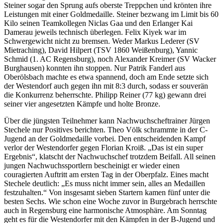
Steiner sogar den Sprung aufs oberste Treppchen und krönten ihre
Leistungen mit einer Goldmedaille. Steiner bezwang im Limit bis 60
Kilo seinen Teamkollegen Niclas Gaa und den Erlanger Kai
Damerau jeweils technisch überlegen. Felix Kiyek war im
Schwergewicht nicht zu bremsen. Weder Markus Lederer (SV
Mietraching), David Hilpert (TSV 1860 Weißenburg), Yannic
Schmid (1. AC Regensburg), noch Alexander Kreimer (SV Wacker
Burghausen) konnten ihn stoppen. Nur Patrik Fanderl aus
Oberölsbach machte es etwa spannend, doch am Ende setzte sich
der Westendorf auch gegen ihn mit 8:3 durch, sodass er souverän
die Konkurrenz beherrschte. Philipp Reiner (77 kg) gewann drei
seiner vier angesetzten Kämpfe und holte Bronze.
Über die jüngsten Teilnehmer kann Nachwuchscheftrainer Jürgen
Stechele nur Positives berichten. Theo Völk schrammte in der C-
Jugend an der Goldmedaille vorbei. Den entscheidenden Kampf
verlor der Westendorfer gegen Florian Kroiß. „Das ist ein super
Ergebnis“, klatscht der Nachwuchschef trotzdem Beifall. All seinen
jungen Nachwuchssportlern bescheinigt er wieder einen
couragierten Auftritt am ersten Tag in der Oberpfalz. Eines macht
Stechele deutlich: „Es muss nicht immer sein, alles an Medaillen
festzuhalten.“ Von insgesamt sieben Startern kamen fünf unter die
besten Sechs. Wie schon eine Woche zuvor in Burgebrach herrschte
auch in Regensburg eine harmonische Atmosphäre. Am Sonntag
geht es für die Westendorfer mit den Kämpfen in der B-Jugend und