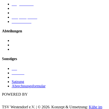
Mitgliedschaft
Chronik
Vorstand
Ansprechpartner
Förderverein
Abteilungen
Kegeln
Ringen
Turnen
Sonstiges
Blog
Termine
Sponsoren
Satzung
Abrechnungsformular
POWERED BY
TSV Westendorf e.V. | © 2026. Konzept & Umsetzung:
Kühe im