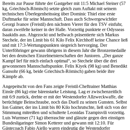
Bereits zur Pause führte der Gastgeber mit 11:5 Michael Steiner (57
kg, Griechisch-Römisch) setzte gleich zum Auftakt mit seinem
technischen Überlegenheitssieg über Dominic Thiel eine erste
Duftmarke für seine Mannschaft. Dass auch Schwergewichtler
Georgi Ivanov (Freistil) den nächsten Vierer für den TSV einfuhr,
daran zweifelte keiner in der Halle. Vorzeitig punktete er Odysseas
Isaakidis aus. Abgezockt und hellwach präsentierte sich Markus
Stechele, der im Limit bis 61 Kilo Felix Kirchhoff keine Chance ließ
und mit 17:3-Wertungspunkten siegreich hervorging. Der
Unterföhringer gewann übrigens in diesem Jahr die Bronzemedaille
bei den deutschen Einzelmeisterschaften der Junioren. „Der ganze
Kampf lief für mich einfach optimal“, so Stechele über die drei
gewonnenen Mannschaftspunkte. Felix Kiyek (98 kg) und Benedikt
Gansohr (66 kg, beide Griechisch-Römisch) gaben beide ihre
Kämpfe ab.
Angepeitscht von den Fans zeigte Freistil-Cheftrainer Matthias
Einsle (86 kg) eine bärenstarke Leistung. Lag er zwischenzeitlich
mit 6:9 zurück, drehte er mit der Westendorfer Allzweckwaffe, die
berüchtigte Beinschraube, noch das Duell zu seinen Gunsten. Selbst
Ion Gaimer, der ins Limit bis 80 Kilo hochrutschte, ließ sich von der
Stimmung mitreißen und schulterte Leonidas Tzampisvili vorzeitig.
Luis Wurmser (71 kg) überraschte und glänzte gegen den einstigen
Bundesligaringer Simon Ketterer und gewann mit 12:10. Für
Gästecoach Fabio Aiello waren eindeutig die Westendorfer